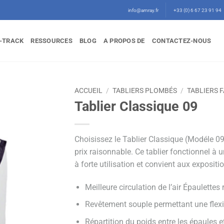
info@amray.fr
+33 (0) 6 67 23 91 94
-TRACK
RESSOURCES
BLOG
A PROPOS DE
CONTACTEZ-NOUS
ACCUEIL
/
TABLIERS PLOMBÉS
/
TABLIERS 
Tablier Classique 09
Choisissez le Tablier Classique (Modéle 0
prix raisonnable. Ce tablier fonctionnel à
à forte utilisation et convient aux exposi
Meilleure circulation de l’air Épaulette
Revêtement souple permettant une flexib
Répartition du poids entre les épaules e