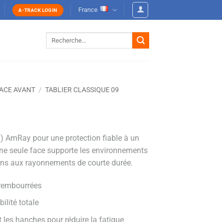
France
A-TRACK LOGIN
Recherche
pour :
FACE AVANT
/
TABLIER CLASSIQUE 09
9) AmRay pour une protection fiable à un
 une seule face supporte les environnements
tions aux rayonnements de courte durée.
s rembourrées
ilité totale
t les hanches pour réduire la fatigue