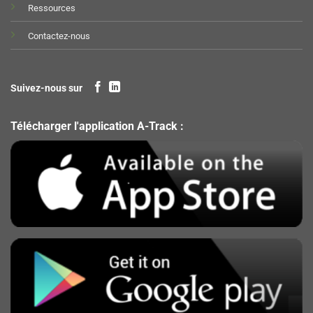
Ressources
Contactez-nous
Suivez-nous sur
Télécharger l'application A-Track :