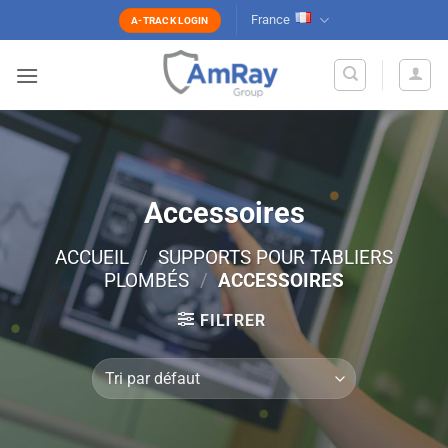
Passer
France
A-TRACK LOGIN
au
contenu
Accessoires
ACCUEIL
/
SUPPORTS POUR TABLIERS
PLOMBÉS
/
ACCESSOIRES
FILTRER