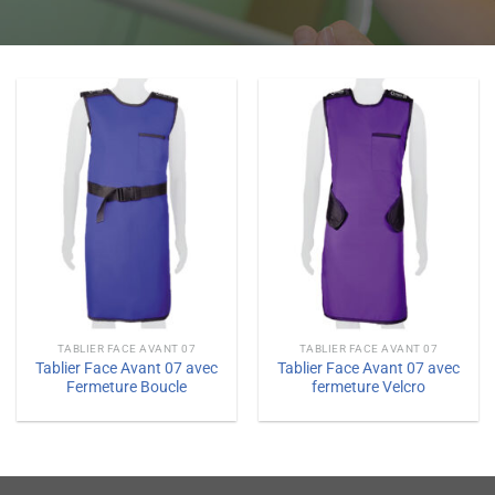
TABLIER FACE AVANT 07
TABLIER FACE AVANT 07
Tablier Face Avant 07 avec
Tablier Face Avant 07 avec
Fermeture Boucle
fermeture Velcro