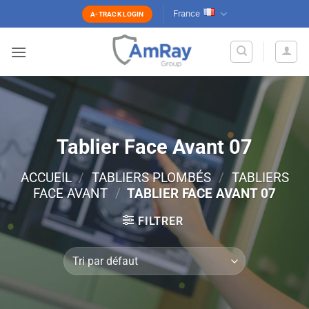
Passer
France
A-TRACK LOGIN
au
contenu
Tablier Face Avant 07
ACCUEIL
/
TABLIERS PLOMBÉS
/
TABLIERS
FACE AVANT
/
TABLIER FACE AVANT 07
FILTRER