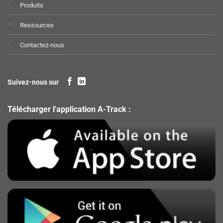
Produits
Ressources
Contactez-nous
Suivez-nous sur
Télécharger l'application A-Track :