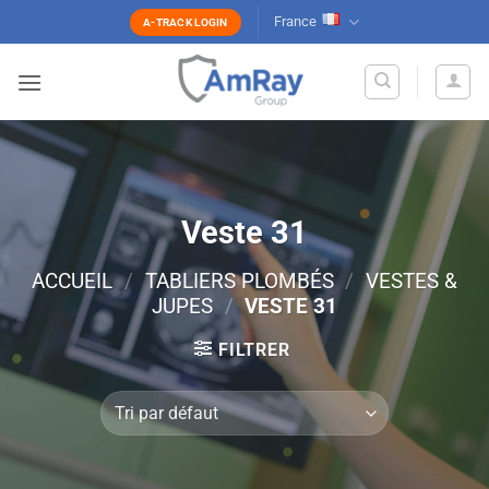
Passer
France
A-TRACK LOGIN
au
contenu
Veste 31
ACCUEIL
/
TABLIERS PLOMBÉS
/
VESTES &
JUPES
/
VESTE 31
FILTRER